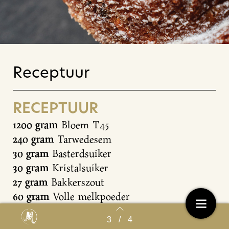
Receptuur
RECEPTUUR
1200 gram
Bloem T45
240 gram
Tarwedesem
30 gram
Basterdsuiker
30 gram
Kristalsuiker
27 gram
Bakkerszout
60 gram
Volle melkpoeder
24 gram
Citroenrasp
3
/
4
Back to index
120 gram
Roomboter