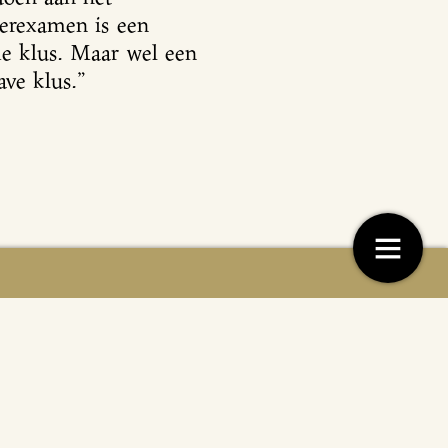
erexamen is een
e klus. Maar wel een
ave klus.”
pt: Meesterlijke brioche tulband
Recept: Wow brood
4