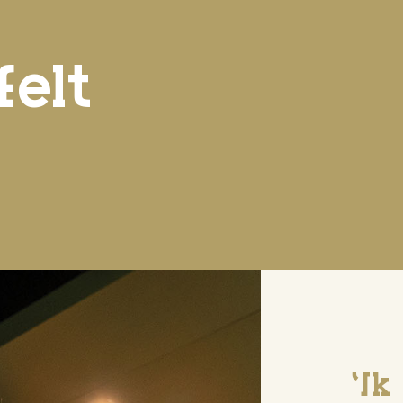
felt
'Ik