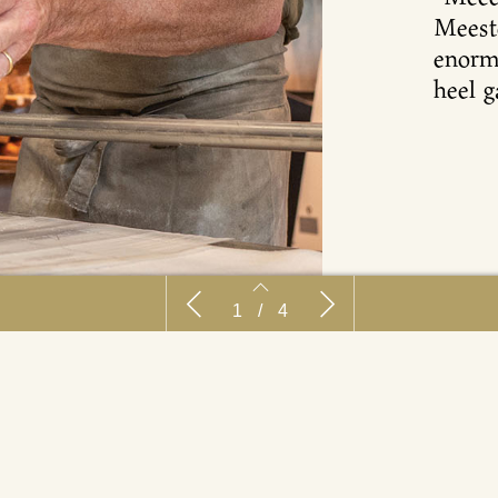
Meest
enorm
heel g
Recept: 1001 nachten brood
Rece
1
/
4
2
3