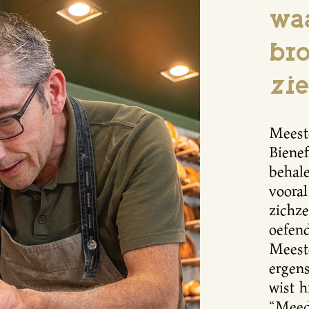
wa
bro
zie
Meest
Biene
behale
vooral
zichze
oefend
Meest
ergens
wist h
“Meed