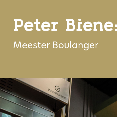
Peter Biene
Meester Boulanger