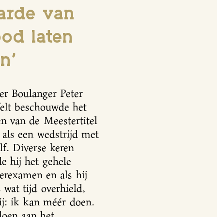
arde van
od laten
n’
er Boulanger Peter
felt beschouwde het
n van de Meestertitel
 als een wedstrijd met
lf. Diverse keren
e hij het gehele
erexamen en als hij
 wat tijd overhield,
ij: ik kan méér doen.
oen aan het