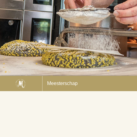
Pieter Bienefelt
Meesterschap
Back to index
1